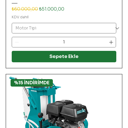
Normal Fiyat
İndirimli Fiyat
₺60.000,00
₺51.000,00
KDV dahil
Sepete Ekle
%15 İNDİRİMDE