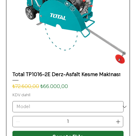
Total TP1016-2E Derz-Asfalt Kesme Makinası
Normal Fiyat
İndirimli Fiyat
₺72.600,00
₺66.000,00
KDV dahil