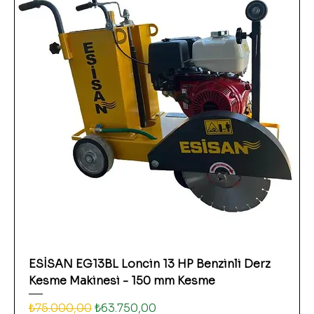
ESİSAN EG13BL Loncin 13 HP Benzinli Derz
Kesme Makinesi - 150 mm Kesme
Normal Fiyat
İndirimli Fiyat
₺75.000,00
₺63.750,00