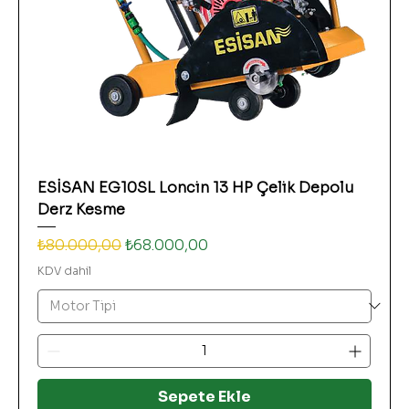
ESİSAN EG10SL Loncin 13 HP Çelik Depolu
Derz Kesme
Normal Fiyat
İndirimli Fiyat
₺80.000,00
₺68.000,00
KDV dahil
Sepete Ekle