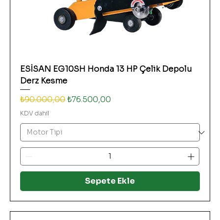
ESİSAN EG10SH Honda 13 HP Çelik Depolu
Derz Kesme
Normal Fiyat
İndirimli Fiyat
₺90.000,00
₺76.500,00
KDV dahil
Sepete Ekle