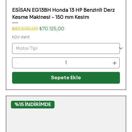
ESİSAN EG13BH Honda 13 HP Benzinli Derz
Kesme Makinesi - 150 mm Kesim
Normal Fiyat
İndirimli Fiyat
₺82.500,00
₺70.125,00
KDV dahil
Sepete Ekle
%15 İNDİRİMDE