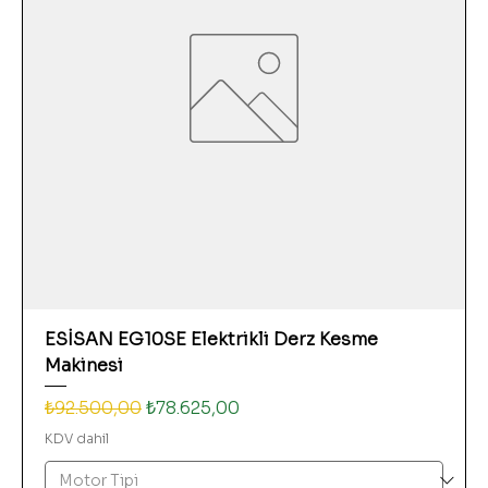
ESİSAN EG10SE Elektrikli Derz Kesme
Makinesi
Normal Fiyat
İndirimli Fiyat
₺92.500,00
₺78.625,00
KDV dahil