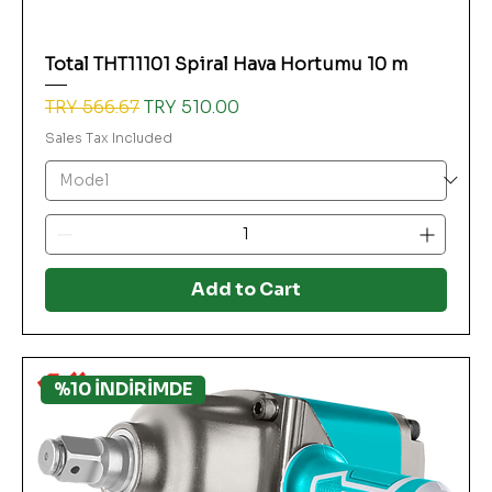
Total THT11101 Spiral Hava Hortumu 10 m
Regular Price
Sale Price
TRY 566.67
TRY 510.00
Sales Tax Included
Add to Cart
%10 İNDİRİMDE