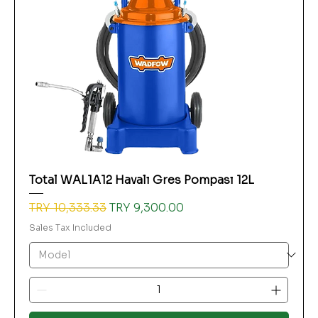
Total WAL1A12 Havalı Gres Pompası 12L
Regular Price
Sale Price
TRY 10,333.33
TRY 9,300.00
Sales Tax Included