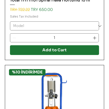
Total THT11151 Spiral Hava Hortumu 15 m
Regular Price
Sale Price
TRY 722.22
TRY 650.00
Sales Tax Included
Add to Cart
%10 İNDİRİMDE