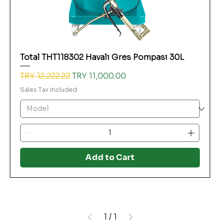
Total THT118302 Havalı Gres Pompası 30L
Regular Price
Sale Price
TRY 12,222.22
TRY 11,000.00
Sales Tax Included
Add to Cart
1
/
1