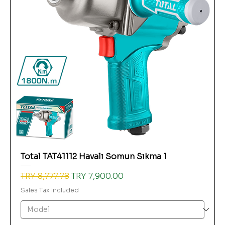
Total TAT41112 Havalı Somun Sıkma 1
Regular Price
Sale Price
TRY 8,777.78
TRY 7,900.00
Sales Tax Included