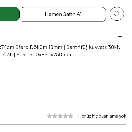
Hemen Satın Al
60x74cm Sfero Döküm 18mm | Santrifüj Kuvveti: 38kN |
su: 4.3L | Ebat: 600x850x750mm
5 üzerinden 0 yıldız
Henüz hiç puanlama yok