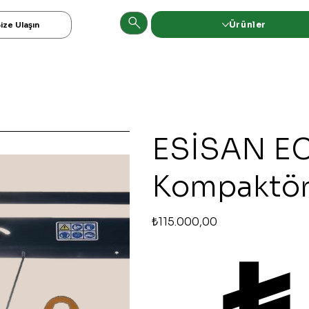
Ürünler
ize Ulaşın
ESİSAN EC
Kompaktör
Orijinal
İndirimli
₺115.000,00
fiyat
fiyat