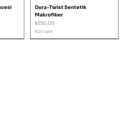
Hızlı Bakış
ncesi
Dura-Twist Sentetik
Makrofiber
Fiyat
₺250,00
KDV dahil