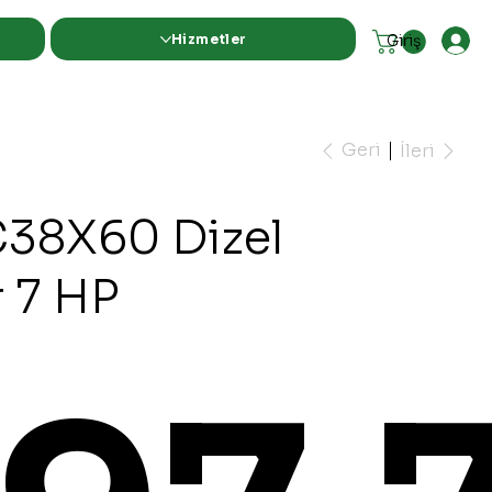
Hizmetler
Giriş
Geri
İleri
38X60 Dizel
 7 HP