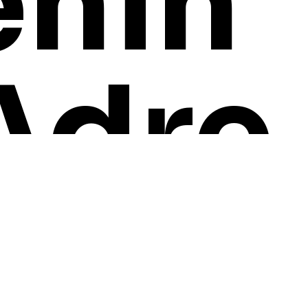
enin
Adre
si