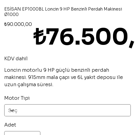
ESİSAN EP1000BL Loncin 9 HP Benzinli Perdah Makinesi
Ø1000
Orijinal
İndirimli
₺90.000,00
₺76.500
fiyat
fiyat
KDV dahil
Loncin motorlu 9 HP güçlü benzinli perdah
makinesi. 915mm mala çapı ve 6L yakıt deposu ile
uzun çalışma süresi.
Motor Tipi
Adet