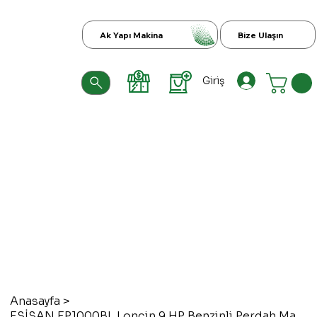
Ak Yapı Makina
Bize Ulaşın
Giriş
Anasayfa
>
ESİSAN EP1000BL Loncin 9 HP Benzinli Perdah Makinesi Ø1000