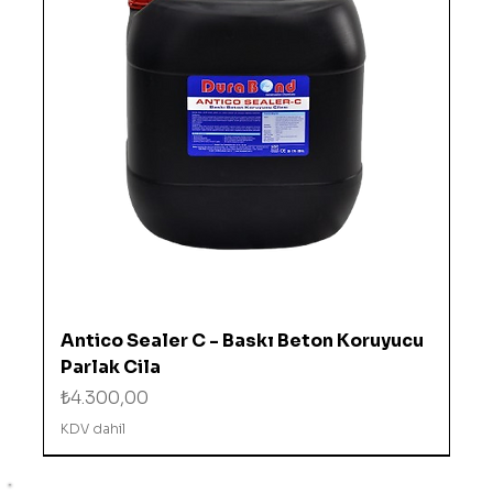
Antico Sealer C - Baskı Beton Koruyucu
Parlak Cila
Fiyat
₺4.300,00
KDV dahil
%10 İNDİRİMDE