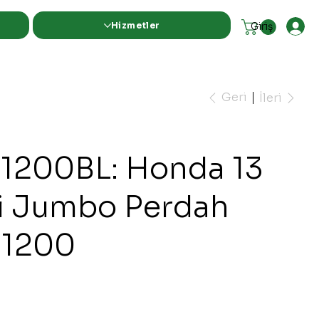
Hizmetler
Giriş
Geri
İleri
1200BL: Honda 13
li Jumbo Perdah
Ø1200