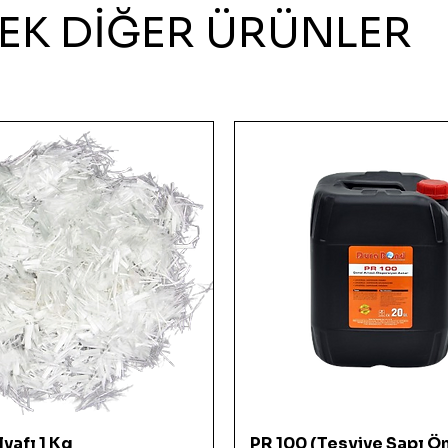
EK DİĞER ÜRÜNLER
Hızlı Bakış
Hızlı Bakış
yafı 1 Kg
PR 100 (Tesviye Şapı Ö