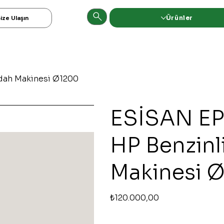
Ürünler
ize Ulaşın
dah Makinesi Ø1200
ESİSAN EP
HP Benzin
Makinesi 
Orijinal
İndirimli
₺120.000,00
fiyat
fiyat