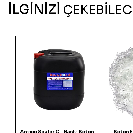
İLGİNİZİ
ÇEKEBİLEC
Hızlı Bakış
Antico Sealer C - Baskı Beton
Beton El