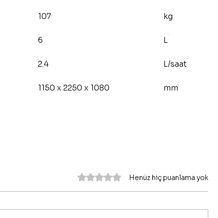
107
kg
6
L
2.4
L/saat
1150 x 2250 x 1080
mm
5 üzerinden 0 yıldız
Henüz hiç puanlama yok