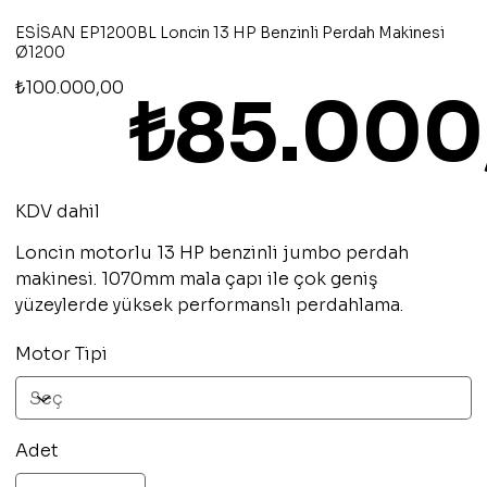
ESİSAN EP1200BL Loncin 13 HP Benzinli Perdah Makinesi
Ø1200
Orijinal
İndirimli
₺100.000,00
₺85.000
fiyat
fiyat
KDV dahil
Loncin motorlu 13 HP benzinli jumbo perdah
makinesi. 1070mm mala çapı ile çok geniş
yüzeylerde yüksek performanslı perdahlama.
Motor Tipi
Adet