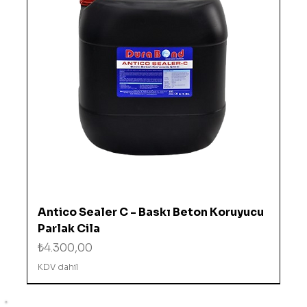
Antico Sealer C - Baskı Beton Koruyucu
Parlak Cila
Fiyat
₺4.300,00
KDV dahil
%10 İNDİRİMDE