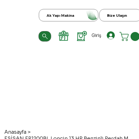
Ak Yapı Makina
Bize Ulaşın
Giriş
Anasayfa
>
ESİSAN EP1200BL Loncin 13 HP Benzinli Perdah Makinesi Ø1200