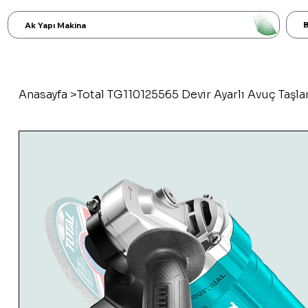
B
Ak Yapı Makina
Anasayfa
>
Total TG110125565 Devir Ayarlı Avuç Taş