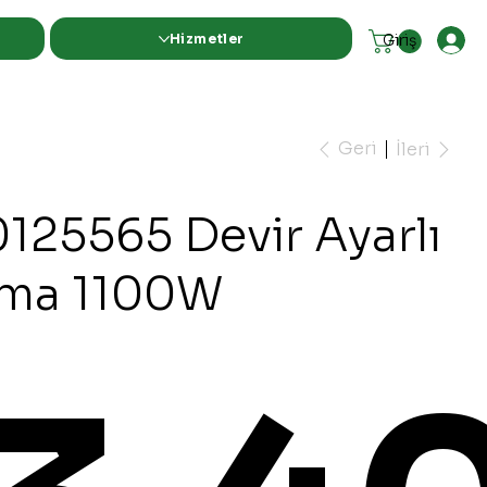
Hizmetler
Giriş
Geri
İleri
0125565 Devir Ayarlı
ama 1100W