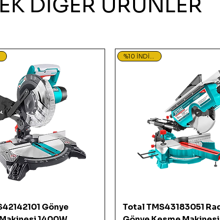
EK DİĞER ÜRÜNLER
%10 İNDİRİMDE
Hızlı Bakış
Hızlı Bakış
TS42142101 Gönye
Total TMS43183051 Ra
Makinesi 1400W
Gönye Kesme Makines