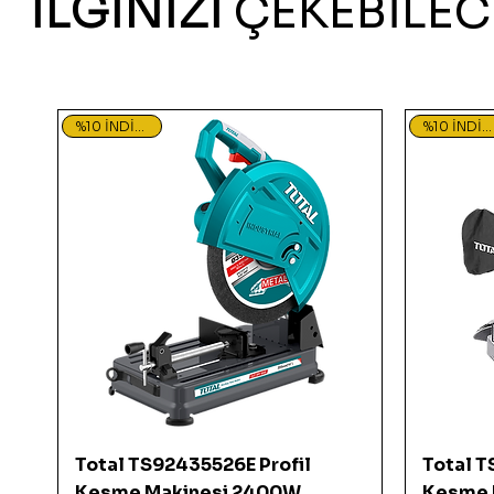
İLGİNİZİ
ÇEKEBİLEC
%10 İNDİRİMDE
%10 İNDİRİMDE
Hızlı Bakış
Total TS92435526E Profil
Total 
Kesme Makinesi 2400W
Kesme 