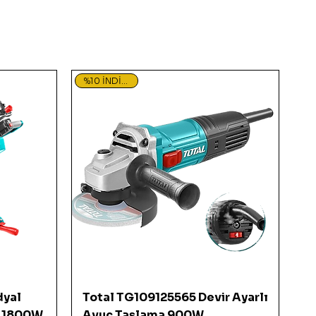
%10 İNDİRİMDE
Hızlı Bakış
dyal
Total TG109125565 Devir Ayarlı
i 1800W
Avuç Taşlama 900W