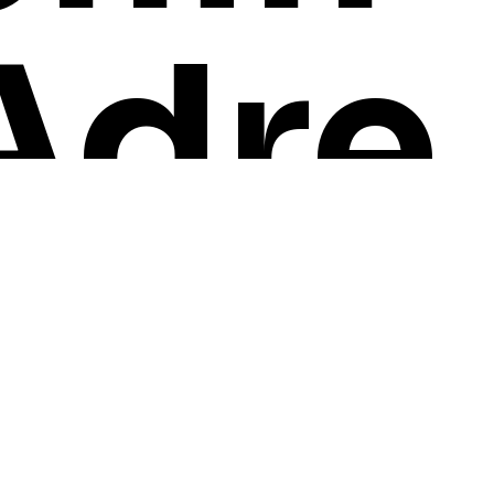
Adre
si
İletişim