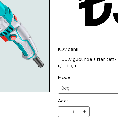
₺
KDV dahil
1100W gücünde alttan tetikli
işleri için.
Model
Adet