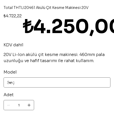
Total THTLI20461 Akülü Çit Kesme Makinesi 20V
Orijinal
İndirimli
₺4.722,22
₺4.250,0
fiyat
fiyat
KDV dahil
20V Li-Ion akülü çit kesme makinesi. 460mm pala
uzunluğu ve hafif tasarımı ile rahat kullanım.
Model
Adet