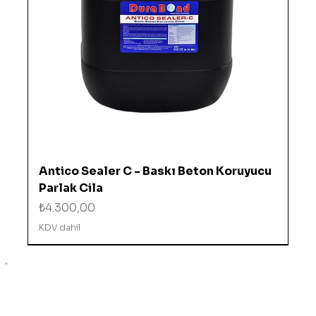
Antico Sealer C - Baskı Beton Koruyucu
Parlak Cila
Fiyat
₺4.300,00
KDV dahil
%10 İNDİRİMDE