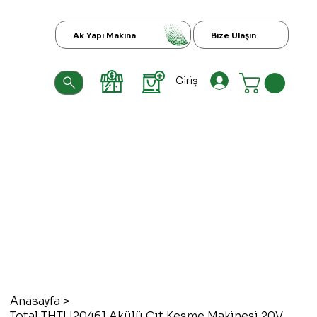
Ak Yapı Makina
Bize Ulaşın
Giriş
Anasayfa
>
Total THTLI20461 Akülü Çit Kesme Makinesi 20V