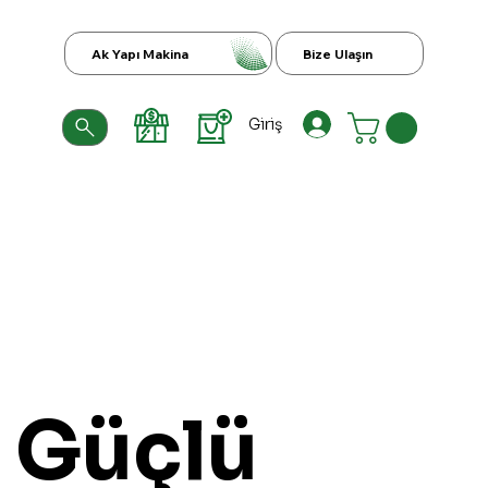
Ak Yapı Makina
Bize Ulaşın
Giriş
Güçlü