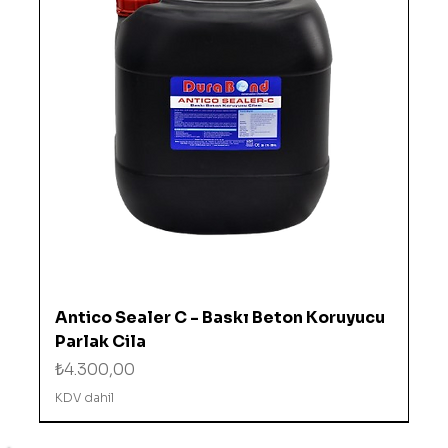
Antico Sealer C - Baskı Beton Koruyucu
Parlak Cila
Fiyat
₺4.300,00
KDV dahil
%10 İNDİRİMDE