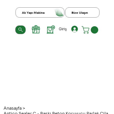
Ak Yapı Makina
Bize Ulaşın
Giriş
Anasayfa
>
Antico Sealer C - Baskı Beton Koruyucu Parlak Cila