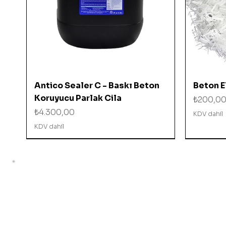
Hızlı Bakış
Antico Sealer C - Baskı Beton
Beton El
Koruyucu Parlak Cila
Fiyat
₺200,0
Fiyat
₺4.300,00
KDV dahil
KDV dahil
%10 İNDİRİMDE