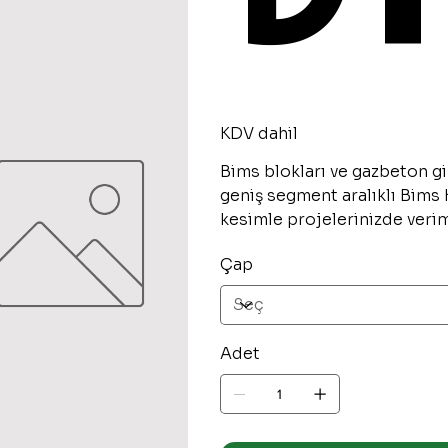
KDV dahil
Bims blokları ve gazbeton gibi
geniş segment aralıklı Bims
kesimle projelerinizde verim
Çap
Adet