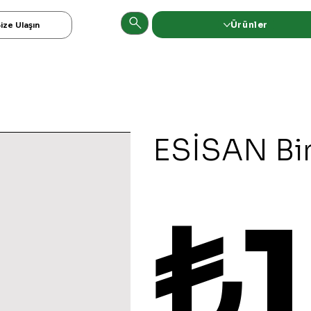
Ürünler
ize Ulaşın
ESİSAN Bi
Fiyat
₺