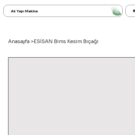
B
Ak Yapı Makina
Anasayfa
>
ESİSAN Bims Kesim Bıçağı