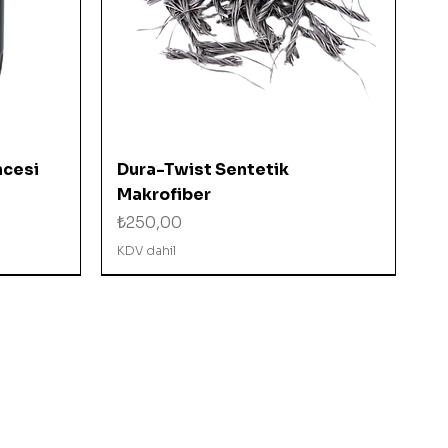
Hızlı Bakış
ncesi
Dura-Twist Sentetik
Makrofiber
Fiyat
₺250,00
KDV dahil