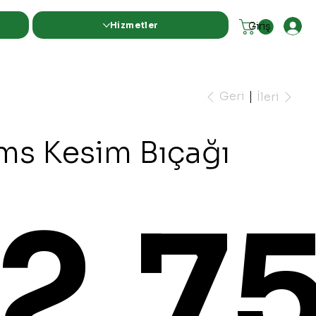
Hizmetler
Giriş
Geri
İleri
ms Kesim Bıçağı
12.7