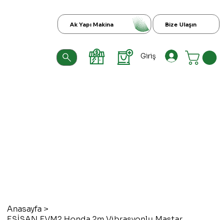
Ak Yapı Makina
Bize Ulaşın
Giriş
Anasayfa
>
ESİSAN EVM2 Honda 2m Vibrasyonlu Mastar