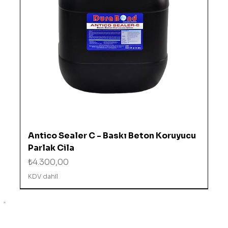
Antico Sealer C - Baskı Beton Koruyucu
Parlak Cila
Fiyat
₺4.300,00
KDV dahil
%10 İNDİRİMDE