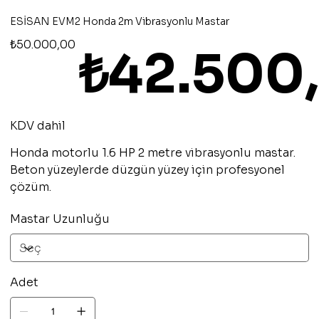
ESİSAN EVM2 Honda 2m Vibrasyonlu Mastar
Orijinal
İndirimli
₺50.000,00
₺42.500
fiyat
fiyat
KDV dahil
Honda motorlu 1.6 HP 2 metre vibrasyonlu mastar.
Beton yüzeylerde düzgün yüzey için profesyonel
çözüm.
Mastar Uzunluğu
Adet