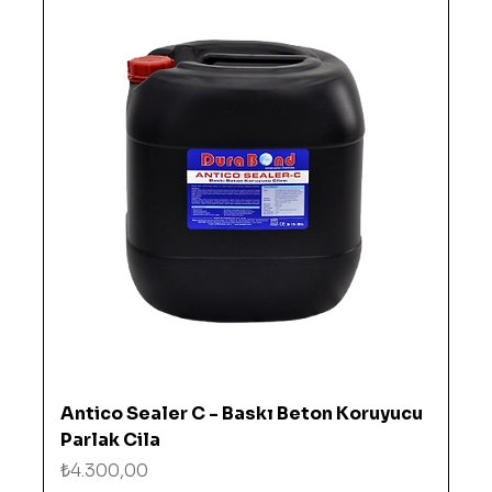
Antico Sealer C - Baskı Beton Koruyucu
Parlak Cila
Fiyat
₺4.300,00