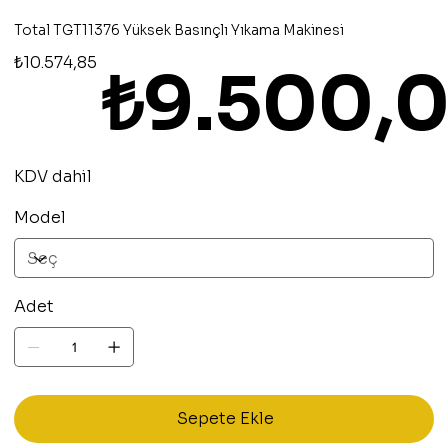
Total TGT11376 Yüksek Basınçlı Yıkama Makinesi
Orijinal
İndirimli
₺10.574,85
₺9.500,
fiyat
fiyat
KDV dahil
Model
Adet
Sepete Ekle