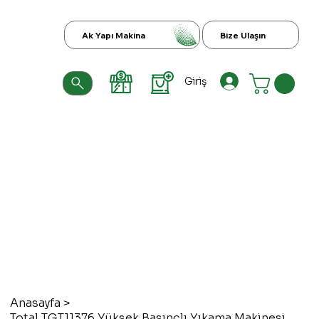
Ak Yapı Makina
Bize Ulaşın
Giriş
Anasayfa
>
Total TGT11376 Yüksek Basınçlı Yıkama Makinesi